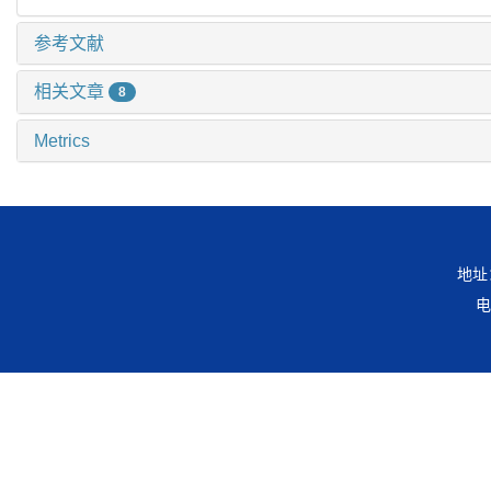
参考文献
相关文章
8
Metrics
地址
电