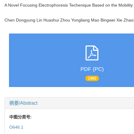
A Novel Focusing Electrophoresis Techenique Based on the Mobility 
Chen Dongyung Lin Huashui Zhou Yongliang Mao Bingwei Xie Zha
PDF (PC)
1465
摘要/Abstract
中图分类号:
O646.1