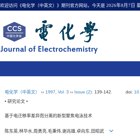
欢迎访问《电化学（中英文）》期刊官方网站，今天是
2026年8月7日
电化学（中英文）
››
1997
,
Vol. 3
››
Issue (2)
: 139-142.
doi:
10
• 研究论文 •
基于电迁移率差异而分离的新型聚焦电泳技术
陈东英,林华水,周勇亮,毛秉伟,谢兆雄,卓向东,田昭武