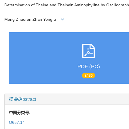
Determination of Theine and Theinein Aminophylline by Oscillographi
Meng Zhaoren Zhan Yongfu
PDF (PC)
2480
摘要/Abstract
中图分类号:
O657.14