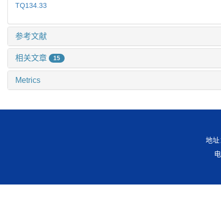
TQ134.33
参考文献
相关文章
15
Metrics
地址
电