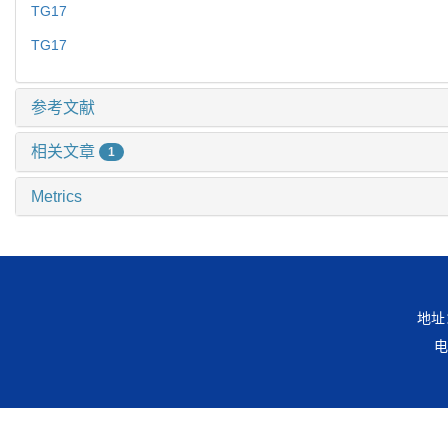
TG17
TG17
参考文献
相关文章
1
Metrics
地址
电