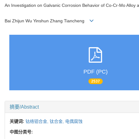
An Investigation on Galvanic Corrosion Behavior of Co-Cr-Mo Alloy a
Bai Zhijun Wu Yinshun Zhang Tiancheng
PDF (PC)
2537
摘要/Abstract
关键词:
钴络钼合金,
钛合金,
电偶腐蚀
中图分类号: