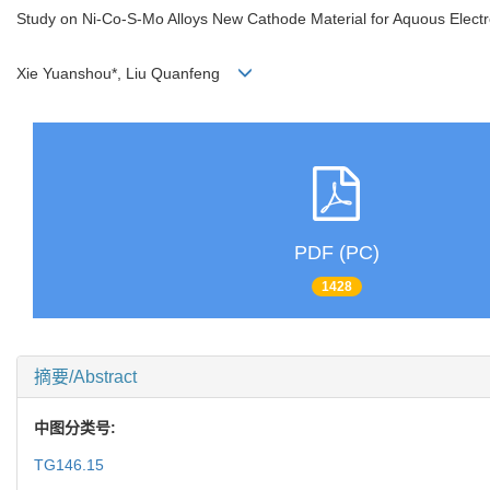
Study on Ni-Co-S-Mo Alloys New Cathode Material for Aquous Electr
Xie Yuanshou*, Liu Quanfeng
PDF (PC)
1428
摘要/Abstract
中图分类号:
TG146.15