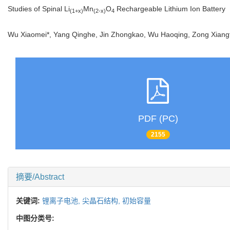
Studies of Spinal Li
Mn
O
Rechargeable Lithium Ion Battery
(1+x)
(2-x)
4
Wu Xiaomei*, Yang Qinghe, Jin Zhongkao, Wu Haoqing, Zong Xia
PDF (PC)
2155
摘要/Abstract
关键词:
锂离子电池,
尖晶石结构,
初始容量
中图分类号: