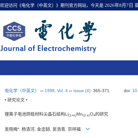
欢迎访问《电化学（中英文）》期刊官方网站，今天是
2026年8月7日
电化学（中英文）
››
1998
,
Vol. 4
››
Issue (4)
: 365-371.
doi:
10
• 研究论文 •
锂离子电池阴极材料尖晶石结构Li
Mn
O
的研究
(1+x)
(2-x)
4
吴晓梅*, 杨清河, 金忠䎋, 吴浩青, 宗祥福