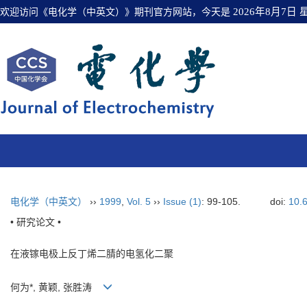
欢迎访问《电化学（中英文）》期刊官方网站，今天是
2026年8月7日
电化学（中英文）
››
1999
,
Vol. 5
››
Issue (1)
: 99-105.
doi:
10.
• 研究论文 •
在液镓电极上反丁烯二腈的电氢化二聚
何为
*
, 黄颖, 张胜涛