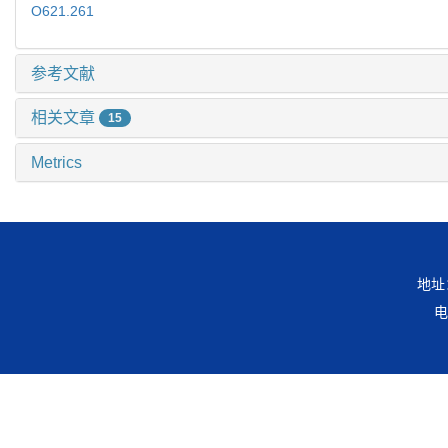
O621.261
参考文献
相关文章
15
Metrics
地址
电