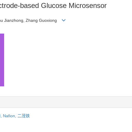
ectrode-based Glucose Microsensor
 Zhu Jianzhong, Zhang Guoxiong
,
Nafion,
二茂铁