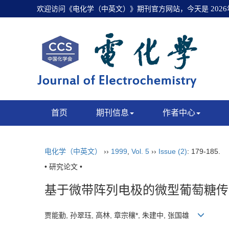
欢迎访问《电化学（中英文）》期刊官方网站，今天是
202
首页
期刊信息
作者中心
电化学（中英文）
››
1999
,
Vol. 5
››
Issue (2)
: 179-185.
• 研究论文 •
基于微带阵列电极的微型葡萄糖传
贾能勤, 孙翠珏, 高林, 章宗穰
*
, 朱建中, 张国雄