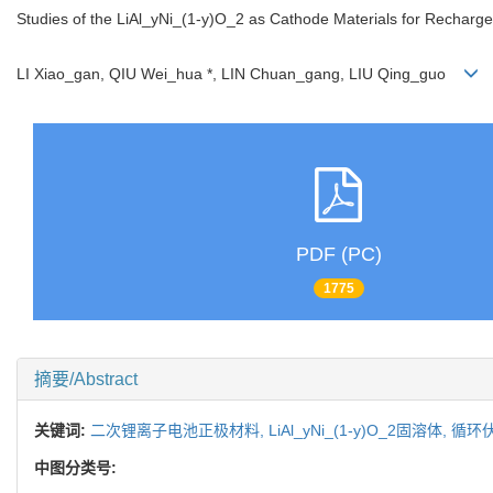
Studies of the LiAl_yNi_(1-y)O_2 as Cathode Materials for Rechargea
LI Xiao_gan, QIU Wei_hua *, LIN Chuan_gang, LIU Qing_guo
PDF (PC)
1775
摘要/Abstract
关键词:
二次锂离子电池正极材料,
LiAl_yNi_(1-y)O_2固溶体,
循环
中图分类号: