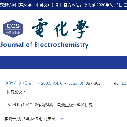
欢迎访问《电化学（中英文）》期刊官方网站，今天是
2026年8月7日
电化学（中英文）
››
2000
,
Vol. 6
››
Issue (3)
: 357-362.
doi:
10
• 研究论文 •
LiAl_yNi_(1-y)O_2作为锂离子电池正极材料的研究
李晓干,仇卫华,林传刚,刘庆国