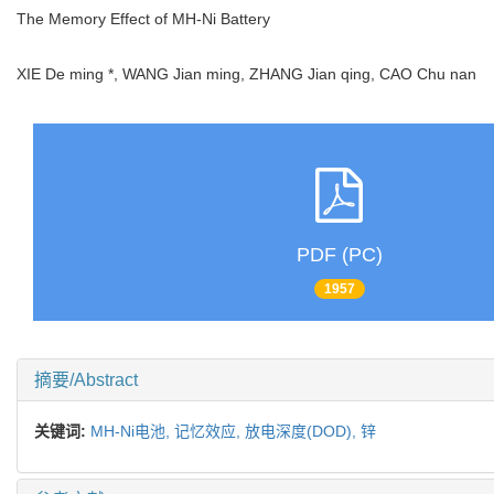
The Memory Effect of MH-Ni Battery
XIE De ming *, WANG Jian ming, ZHANG Jian qing, CAO Chu nan
PDF (PC)
1957
摘要/Abstract
关键词:
MH-Ni电池,
记忆效应,
放电深度(DOD),
锌