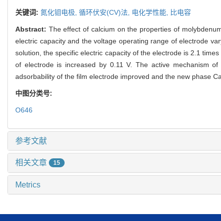
关键词:
氮化钼电极,
循环伏安(CV)法,
电化学性能,
比电容
Abstract:
The effect of calcium on the properties of molybdenum
electric capacity and the voltage operating range of electrode vary
solution, the specific electric capacity of the electrode is 2.1 tim
of electrode is increased by 0.11 V. The active mechanism of 
adsorbability of the film electrode improved and the new phase Ca
中图分类号:
O646
参考文献
相关文章
15
Metrics