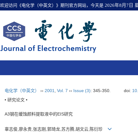
欢迎访问《电化学（中英文）》期刊官方网站，今天是
2026年8月7日
电化学（中英文）
››
2001
,
Vol. 7
››
Issue (3)
: 345-350.
doi:
10
• 研究论文 •
A3钢在缓蚀颜料提取液中的EIS研究
辜志俊,廖永贵,张志刚,郭琦龙,苏方腾,胡文云,陈衍珍