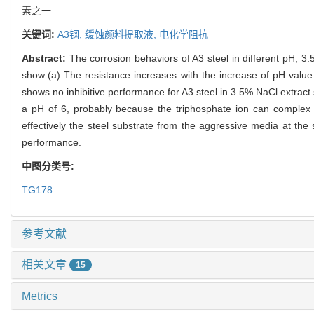
素之一
关键词:
A3钢,
缓蚀颜料提取液,
电化学阻抗
Abstract:
The corrosion behaviors of A3 steel in different pH, 
show:(a) The resistance increases with the increase of pH value 
shows no inhibitive performance for A3 steel in 3.5% NaCl extract 
a pH of 6, probably because the triphosphate ion can complex w
effectively the steel substrate from the aggressive media at the st
performance.
中图分类号:
TG178
参考文献
相关文章
15
Metrics