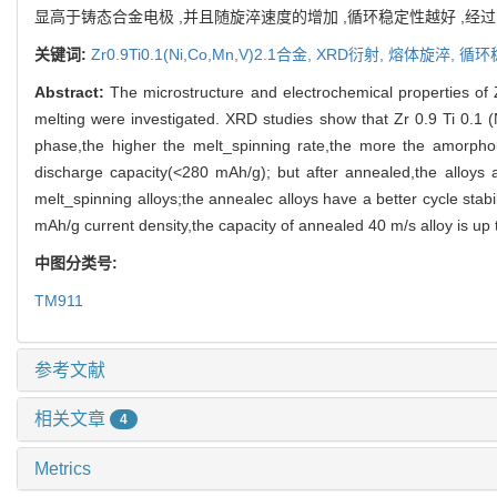
显高于铸态合金电极 ,并且随旋淬速度的增加 ,循环稳定性越好 ,经过 80 
关键词:
Zr0.9Ti0.1(Ni,Co,Mn,V)2.1合金,
XRD衍射,
熔体旋淬,
循环
Abstract:
The microstructure and electrochemical properties of 
melting were investigated. XRD studies show that Zr 0.9 Ti 0.1 (
phase,the higher the melt_spinning rate,the more the amorpho
discharge capacity(<280 mAh/g); but after annealed,the alloys 
melt_spinning alloys;the annealec alloys have a better cycle stabi
mAh/g current density,the capacity of annealed 40 m/s alloy is up
中图分类号:
TM911
参考文献
相关文章
4
Metrics