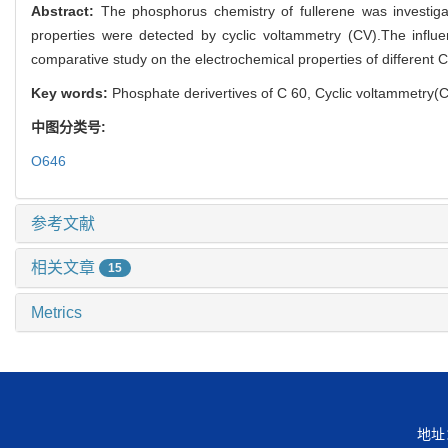
Abstract:
The phosphorus chemistry of fullerene was investiga
properties were detected by cyclic voltammetry (CV).The influe
comparative study on the electrochemical properties of different C
Key words:
Phosphate derivertives of C 60, Cyclic voltammetry(C
中图分类号:
O646
参考文献
相关文章
15
Metrics
地址