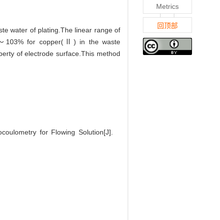
Metrics
回顶部
e water of plating.The linear range of
%～103% for copper(Ⅱ) in the waste
perty of electrode surface.This method
oulometry for Flowing Solution[J].