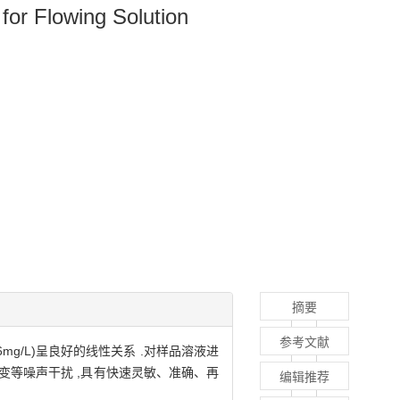
for Flowing Solution
摘要
参考文献
g/L)呈良好的线性关系 .对样品溶液进
质改变等噪声干扰 ,具有快速灵敏、准确、再
编辑推荐