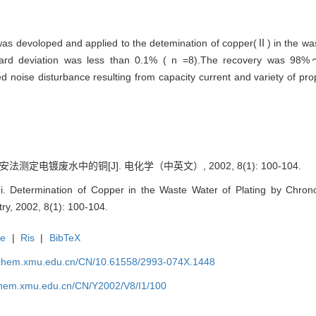
was devoloped and applied to the detemination of copper(Ⅱ) in the wast
ard deviation was less than 0.1% ( n =8).The recovery was 98
 noise disturbance resulting from capacity current and variety of pro
测定电镀废水中的铜[J]. 电化学（中英文）, 2002, 8(1): 100-104.
 Determination of Copper in the Waste Water of Plating by Chronoc
try, 2002, 8(1): 100-104.
te
|
Ris
|
BibTeX
rochem.xmu.edu.cn/CN/10.61558/2993-074X.1448
ochem.xmu.edu.cn/CN/Y2002/V8/I1/100