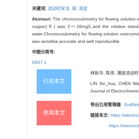
关键词:
流动时安法,
铜,
测定
Abstract:
The chronocoulometry for flowing solution 
copper(Ⅱ) was 2～16mg/L,and the relative stand
water.Chronocoulometry for flowing solution overcomed
was sensitive,accurate and well reproducible.
中图分类号:
O657.1
林新华, 陈伟. 薄层流动时安法
引用本文
LIN Xin_hua, CHEN Wei.
Journal of Electrochemis
导出引用管理器
EndNo
使用本文
链接本文:
https://elect
https://electr