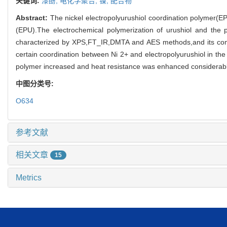
关键词:
漆酚,
电化学聚合,
镍,
配合物
Abstract:
The nickel electropolyurushiol coordination polymer(EP
(EPU).The electrochemical polymerization of urushiol and the p
characterized by XPS,FT_IR,DMTA and AES methods,and its comp
certain coordination between Ni 2+ and electropolyurushiol in the
polymer increased and heat resistance was enhanced considerabl
中图分类号:
O634
参考文献
相关文章
15
Metrics