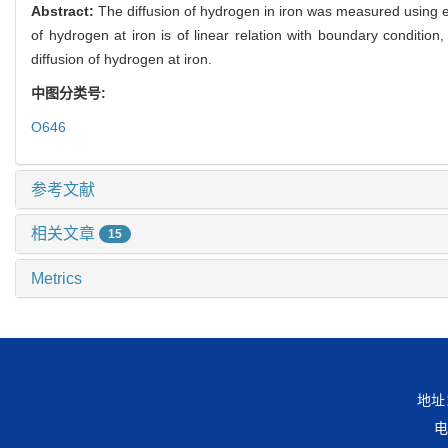
Abstract:
The diffusion of hydrogen in iron was measured using el
of hydrogen at iron is of linear relation with boundary condition, 
diffusion of hydrogen at iron.
中图分类号:
O646
参考文献
相关文章
15
Metrics
地址
电