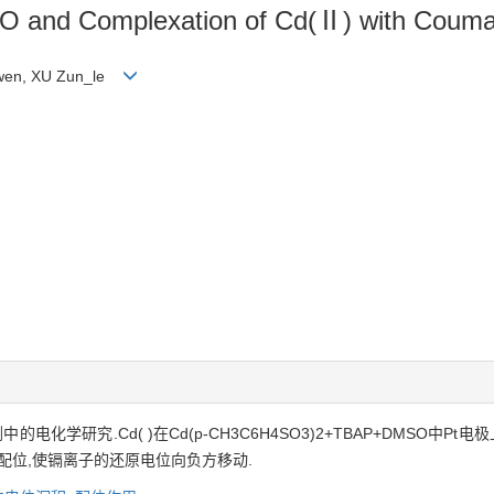
SO and Complexation of Cd(Ⅱ) with Coumar
_wen, XU Zun_le
学研究.Cd( )在Cd(p-CH3C6H4SO3)2+TBAP+DMSO中P
子配位,使镉离子的还原电位向负方移动.