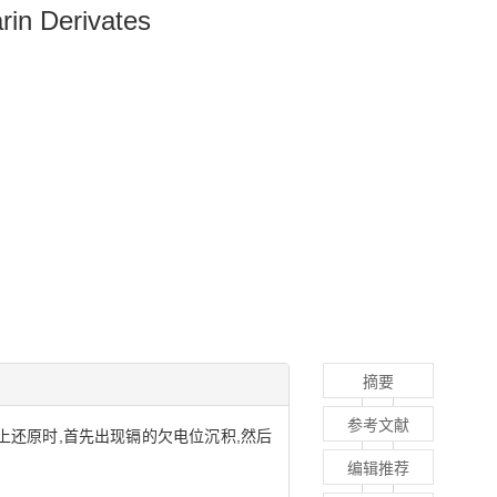
in Derivates
摘要
参考文献
t电极上还原时,首先出现镉的欠电位沉积,然后
编辑推荐