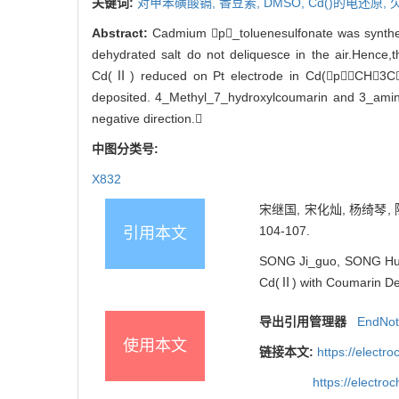
关键词:
对甲苯磺酸镉,
香豆素,
DMSO,
Cd()的电还原,
Abstract:
Cadmium p_toluenesulfonate was synthesiz
dehydrated salt do not deliquesce in the air.Hence,
Cd(Ⅱ) reduced on Pt electrode in Cd(pCH3C
deposited. 4_Methyl_7_hydroxylcoumarin and 3_amino
negative direction.
中图分类号:
X832
宋继国, 宋化灿, 杨绮琴, 
104-107.
引用本文
SONG Ji_guo, SONG Hua
Cd(Ⅱ) with Coumarin Deri
导出引用管理器
EndNo
使用本文
链接本文:
https://elect
https://electr