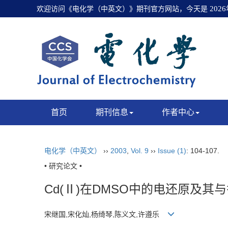
欢迎访问《电化学（中英文）》期刊官方网站，今天是
202
首页
期刊信息
作者中心
电化学（中英文）
››
2003
,
Vol. 9
››
Issue (1)
: 104-107.
• 研究论文 •
Cd(Ⅱ)在DMSO中的电还原及
宋继国,宋化灿,杨绮琴,陈义文,许遵乐