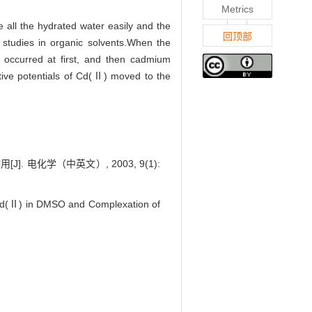
Metrics
 all the hydrated water easily and the
回顶部
 studies in organic solvents.When the
ccurred at first, and then cadmium
tive potentials of Cd(Ⅱ) moved to the
. 电化学（中英文）, 2003, 9(1):
Cd(Ⅱ) in DMSO and Complexation of