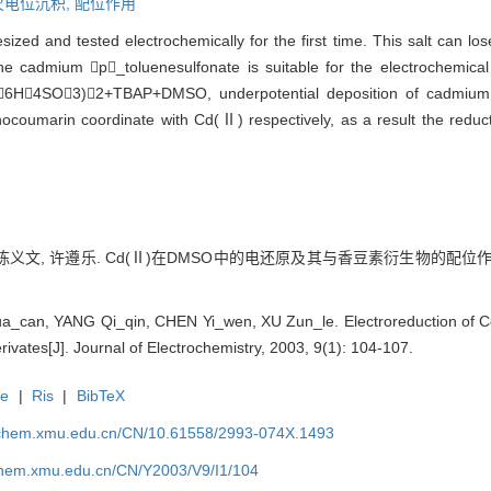
欠电位沉积,
配位作用
ed and tested electrochemically for the first time. This salt can lose
the cadmium p_toluenesulfonate is suitable for the electrochemical
6H4SO3)2+TBAP+DMSO, underpotential deposition of cadmium o
coumarin coordinate with Cd(Ⅱ) respectively, as a result the reduc
陈义文, 许遵乐. Cd(Ⅱ)在DMSO中的电还原及其与香豆素衍生物的配位作用[J]
_can, YANG Qi_qin, CHEN Yi_wen, XU Zun_le. Electroreduction of 
vates[J]. Journal of Electrochemistry, 2003, 9(1): 104-107.
te
|
Ris
|
BibTeX
rochem.xmu.edu.cn/CN/10.61558/2993-074X.1493
ochem.xmu.edu.cn/CN/Y2003/V9/I1/104