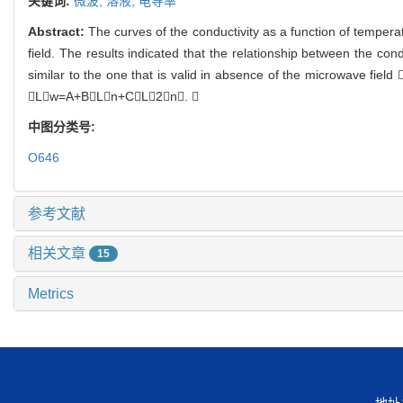
关键词:
微波,
溶液,
电导率
Abstract:
The curves of the conductivity as a function of temper
field. The results indicated that the relationship between the c
similar to the one that is valid in absence of the microwave fie
Lw=A+BLn+CL2n. 
中图分类号:
O646
参考文献
相关文章
15
Metrics