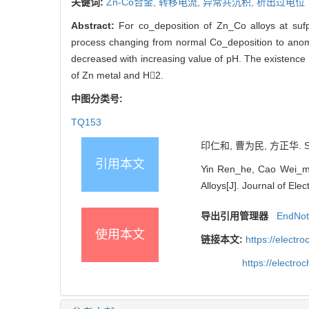
关键词:
Zn-Co合金,
转移电流,
异常共沉积,
析出过电位
Abstract:
For co_deposition of Zn_Co alloys at suf
process changing from normal Co_deposition to anomal
decreased with increasing value of pH. The existence 
of Zn metal and H2.
中图分类号:
TQ153
印仁和, 曹为民, 方正华. S
引用本文
Yin Ren_he, Cao Wei_min
Alloys[J]. Journal of Ele
导出引用管理器
EndNo
使用本文
链接本文:
https://elect
https://electr