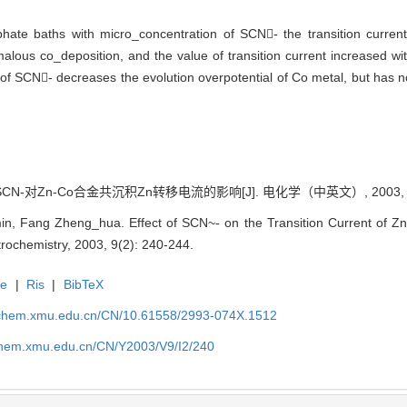
phate baths with micro_concentration of SCN- the transition curren
ous co_deposition, and the value of transition current increased wi
of SCN- decreases the evolution overpotential of Co metal, but has no
CN-对Zn-Co合金共沉积Zn转移电流的影响[J]. 电化学（中英文）, 2003, 9(2
, Fang Zheng_hua. Effect of SCN~- on the Transition Current of Zn 
ctrochemistry, 2003, 9(2): 240-244.
te
|
Ris
|
BibTeX
rochem.xmu.edu.cn/CN/10.61558/2993-074X.1512
ochem.xmu.edu.cn/CN/Y2003/V9/I2/240