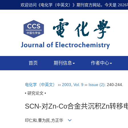
欢迎访问《电化学（中英文）》期刊官方网站，今天是
202
首页
期刊信息
作者中心
电化学（中英文）
››
2003
,
Vol. 9
››
Issue (2)
: 240-244.
• 研究论文 •
SCN-对Zn-Co合金共沉积Zn转
印仁和,曹为民,方正华