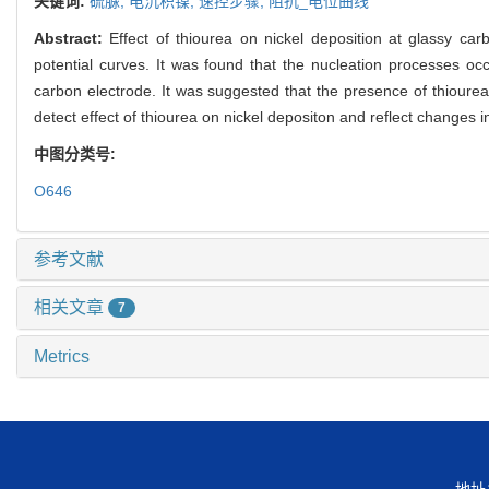
关键词:
硫脲,
电沉积镍,
速控步骤,
阻抗_电位曲线
Abstract:
Effect of thiourea on nickel deposition at glassy c
potential curves. It was found that the nucleation processes oc
carbon electrode. It was suggested that the presence of thiourea
detect effect of thiourea on nickel depositon and reflect changes i
中图分类号:
O646
参考文献
相关文章
7
Metrics