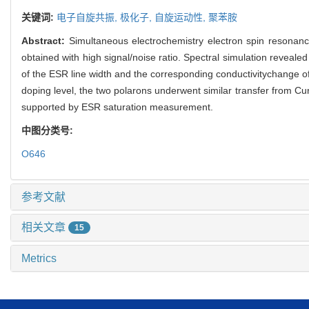
关键词:
电子自旋共振,
极化子,
自旋运动性,
聚苯胺
Abstract:
Simultaneous electrochemistry electron spin resona
obtained with high signal/noise ratio. Spectral simulation reveale
of the ESR line width and the corresponding conductivitychange of
doping level, the two polarons underwent similar transfer from Cu
supported by ESR saturation measurement.
中图分类号:
O646
参考文献
相关文章
15
Metrics