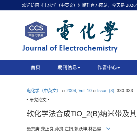
欢迎访问《电化学（中英文）》期刊官方网站，今天是
202
首页
期刊信息
作者中心
电化学（中英文）
››
2004
,
Vol. 10
››
Issue (3)
: 330-333.
• 研究论文 •
软化学法合成TiO_2(B)纳米带
聂茶庚,龚正良,孙岚,左娟,赖跃坤,林昌健