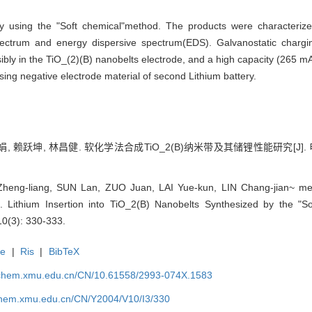
y using the "Soft chemical"method. The products were characteriz
ectrum and energy dispersive spectrum(EDS). Galvanostatic chargi
rsibly in the TiO_(2)(B) nanobelts electrode, and a high capacity (265 
ing negative electrode material of second Lithium battery.
娟, 赖跃坤, 林昌健. 软化学法合成TiO_2(B)纳米带及其储锂性能研究[J]. 电化学
eng-liang, SUN Lan, ZUO Juan, LAI Yue-kun, LIN Chang-jian~ ment
 Lithium Insertion into TiO_2(B) Nanobelts Synthesized by the "So
10(3): 330-333.
te
|
Ris
|
BibTeX
rochem.xmu.edu.cn/CN/10.61558/2993-074X.1583
ochem.xmu.edu.cn/CN/Y2004/V10/I3/330