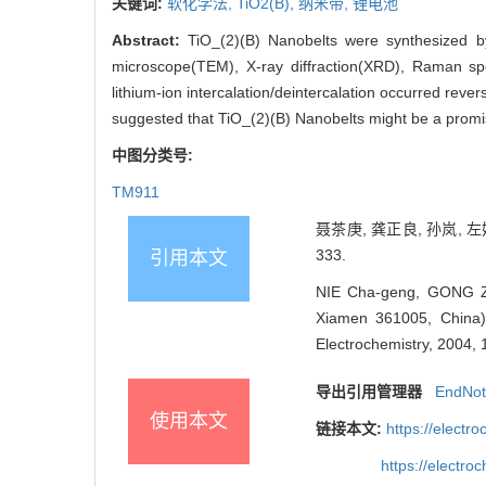
关键词:
软化学法,
TiO2(B),
纳米带,
锂电池
Abstract:
TiO_(2)(B) Nanobelts were synthesized b
microscope(TEM), X-ray diffraction(XRD), Raman sp
lithium-ion intercalation/deintercalation occurred reve
suggested that TiO_(2)(B) Nanobelts might be a promis
中图分类号:
TM911
聂茶庚, 龚正良, 孙岚, 左
333.
引用本文
NIE Cha-geng, GONG Zh
Xiamen 361005, China).
Electrochemistry, 2004, 
导出引用管理器
EndNo
使用本文
链接本文:
https://elect
https://electr