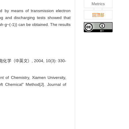
Metrics
ed by means of transmission electron
回顶部
ng and discharging tests showed that
mAh·g~(-1)) can be obtained. The results
（中英文）, 2004, 10(3): 330-
 of Chemistry, Xiamen University,
ft Chemical" Method[J]. Journal of