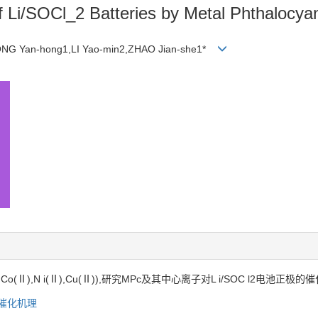
f Li/SOCl_2 Batteries by Metal Phthalocy
,SONG Yan-hong1,LI Yao-min2,ZHAO Jian-she1*
Co(Ⅱ),N i(Ⅱ),Cu(Ⅱ)),研究MPc及其中心离子对L i/SOC l2电池
催化机理