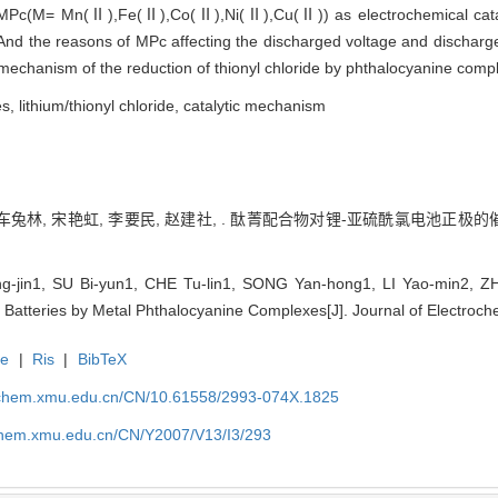
s MPc(M= Mn(Ⅱ),Fe(Ⅱ),Co(Ⅱ),Ni(Ⅱ),Cu(Ⅱ)) as electrochemical catal
And the reasons of MPc affecting the discharged voltage and discharge
 mechanism of the reduction of thionyl chloride by phthalocyanine com
, lithium/thionyl chloride, catalytic mechanism
 车兔林, 宋艳虹, 李要民, 赵建社, . 酞菁配合物对锂-亚硫酰氯电池正极的催化
-jin1, SU Bi-yun1, CHE Tu-lin1, SONG Yan-hong1, LI Yao-min2, ZHA
Batteries by Metal Phthalocyanine Complexes[J]. Journal of Electroch
te
|
Ris
|
BibTeX
rochem.xmu.edu.cn/CN/10.61558/2993-074X.1825
ochem.xmu.edu.cn/CN/Y2007/V13/I3/293