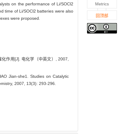
ysts on the performance of Li/SOCl2
Metrics
d time of Li/SOCl2 batteries were also
回顶部
plexes were proposed.
作用[J]. 电化学（中英文）, 2007,
O Jian-she1. Studies on Catalytic
emistry, 2007, 13(3): 293-296.