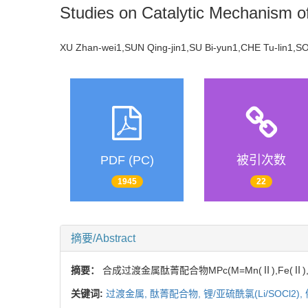
Studies on Catalytic Mechanism o
XU Zhan-wei1,SUN Qing-jin1,SU Bi-yun1,CHE Tu-lin1
PDF (PC)
被引次数
1945
22
摘要/Abstract
摘要：
合成过渡金属酞菁配合物MPc(M=Mn(Ⅱ),Fe(Ⅱ),
关键词:
过渡金属,
酞菁配合物,
锂/亚硫酰氯(Li/SOCl2),