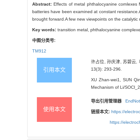
Abstract:
Effects of metal phthalocyanine comlexe
batteries have been examined at constant resistance.
brought forward.A few new viewpoints on the catalytic
Key words:
transition metal, phthalocyanine complexes
中图分类号:
TM912
许占位, 孙庆津, 苏碧云,
13(3): 293-296.
引用本文
XU Zhan-wei1, SUN Qing
Mechanism of Li/SOCl_2 
导出引用管理器
EndNo
使用本文
链接本文:
https://elect
https://electr