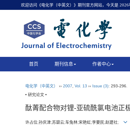
欢迎访问《电化学（中英文）》期刊官方网站，今天是
202
首页
期刊信息
作者中心
电化学（中英文）
››
2007
,
Vol. 13
››
Issue (3)
: 293-296.
• 研究论文 •
酞菁配合物对锂-亚硫酰氯电池正
许占位;孙庆津;苏碧云;车兔林;宋艳虹;李要民;赵建社;