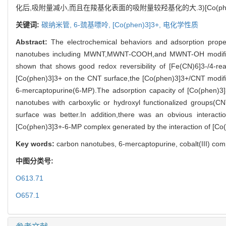
化后,吸附量减小,而且在羧基化表面的吸附量较羟基化的大.3)[Co(p
关键词:
碳纳米管,
6-巯基嘌呤,
[Co(phen)3]3+,
电化学性质
Abstract:
The electrochemical behaviors and adsorption pro
nanotubes including MWNT,MWNT-COOH,and MWNT-OH modified at
shown that shows good redox reversibility of [Fe(CN)6]3-/4-re
[Co(phen)3]3+ on the CNT surface,the [Co(phen)3]3+/CNT modified
6-mercaptopurine(6-MP).The adsorption capacity of [Co(phen)3]
nanotubes with carboxylic or hydroxyl functionalized groups
surface was better.In addition,there was an obvious interac
[Co(phen)3]3+-6-MP complex generated by the interaction of [Co(
Key words:
carbon nanotubes, 6-mercaptopurine, cobalt(III) com
中图分类号:
O613.71
O657.1