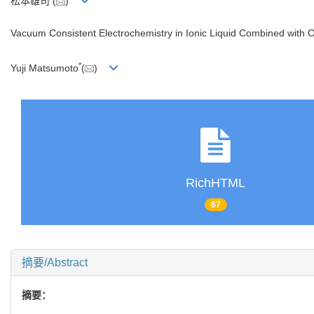
松本雄司
(
)
Vacuum Consistent Electrochemistry in Ionic Liquid Combined with O
*
Yuji Matsumoto
(
)
RichHTML
67
摘要/Abstract
摘要：