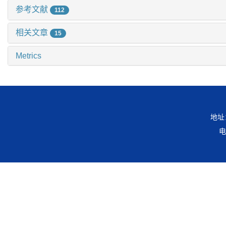
参考文献
112
相关文章
15
Metrics
地址
电