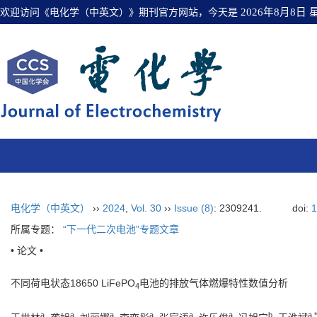
欢迎访问《电化学（中英文）》期刊官方网站，今天是
2026年8月8日
电化学（中英文）
››
2024
,
Vol. 30
››
Issue (8)
: 2309241.
doi:
1
所属专题：
“下一代二次电池”专题文章
• 论文 •
不同荷电状态18650 LiFePO
电池的排放气体燃爆特性数值分析
4
a
a
a
a
a
a
b
a
,
*