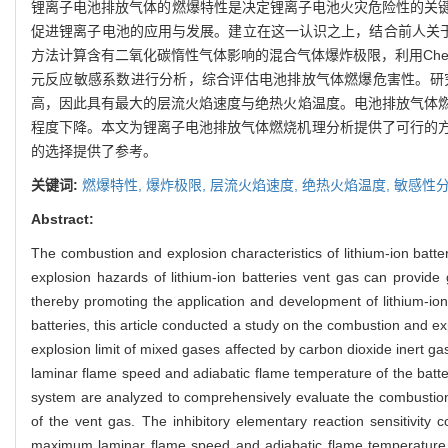
锂离子电池排放气体的燃爆特性是决定锂离子电池火灾危险性的关
促进锂离子电池的应用与发展。建立在这一认识之上，结合前人关于锂
方法计算含有二氧化碳惰性气体影响的混合气体爆炸极限，利用Che
元反应敏感系数进行分析，综合评估电池排放气体燃爆危害性。研究
高，因此具有最大的层流火焰速度与绝热火焰温度。电池排放气体燃爆
程度下降。本文为锂离子电池排放气体燃烧机理分析提供了可行的方
的选择提供了参考。
关键词:
燃爆特性,
爆炸极限,
层流火焰速度,
绝热火焰温度,
敏感性
Abstract:
The combustion and explosion characteristics of lithium-ion batter
explosion hazards of lithium-ion batteries vent gas can provide
thereby promoting the application and development of lithium-io
batteries, this article conducted a study on the combustion and e
explosion limit of mixed gases affected by carbon dioxide inert g
laminar flame speed and adiabatic flame temperature of the battery
system are analyzed to comprehensively evaluate the combustion 
of the vent gas. The inhibitory elementary reaction sensitivity c
maximum laminar flame speed and adiabatic flame temperature. 