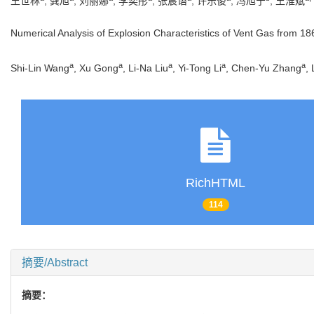
王世林
, 龚旭
, 刘丽娜
, 李奕彤
, 张宸语
, 许乐俊
, 冯旭宁
, 王淮斌
Numerical Analysis of Explosion Characteristics of Vent Gas from 1
a
a
a
a
a
Shi-Lin Wang
, Xu Gong
, Li-Na Liu
, Yi-Tong Li
, Chen-Yu Zhang
,
RichHTML
114
摘要/Abstract
摘要：