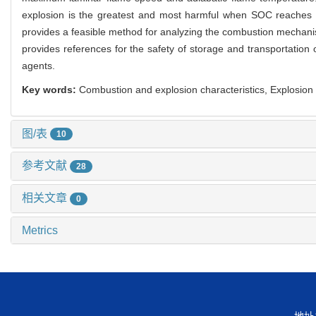
explosion is the greatest and most harmful when SOC reaches 1
provides a feasible method for analyzing the combustion mechanism
provides references for the safety of storage and transportation of
agents.
Key words:
Combustion and explosion characteristics, Explosion l
图/表
10
参考文献
28
相关文章
0
Metrics
地址