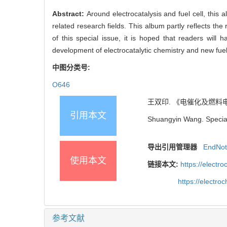
Abstract:
Around electrocatalysis and fuel cell, this
related research fields. This album partly reflects th
of this special issue, it is hoped that readers will 
development of electrocatalytic chemistry and new fuel
中图分类号:
O646
王双印. 《电催化及燃料电池》专
引用本文
Shuangyin Wang. Special 
导出引用管理器
EndNo
使用本文
链接本文:
https://elect
https://electr
参考文献