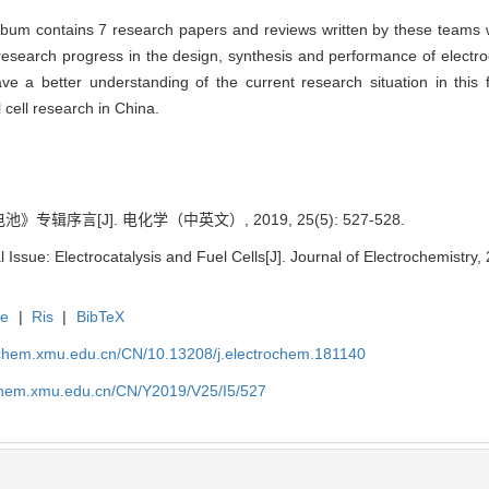
 album contains 7 research papers and reviews written by these teams 
e research progress in the design, synthesis and performance of electroc
have a better understanding of the current research situation in this
 cell research in China.
辑序言[J]. 电化学（中英文）, 2019, 25(5): 527-528.
Issue: Electrocatalysis and Fuel Cells[J]. Journal of Electrochemistry,
te
|
Ris
|
BibTeX
rochem.xmu.edu.cn/CN/10.13208/j.electrochem.181140
ochem.xmu.edu.cn/CN/Y2019/V25/I5/527