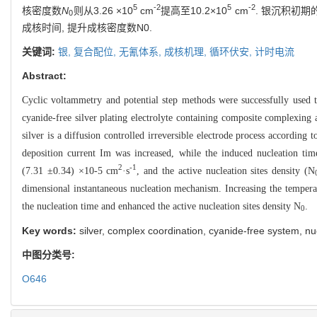
5
-2
5
-2
核密度数
N
则从3.26 ×10
cm
提高至10.2×10
cm
. 银沉积初
0
成核时间, 提升成核密度数N0.
关键词:
银,
复合配位,
无氰体系,
成核机理,
循环伏安,
计时电流
Abstract:
Cyclic voltammetry and potential step methods were successfully used to
cyanide-free silver plating electrolyte containing composite complexing 
silver is a diffusion controlled irreversible electrode process accordi
deposition current Im was increased, while the induced nucleation tim
2
-1
(7.31 ±0.34) ×10-5 cm
·s
, and the active nucleation sites density (N
dimensional instantaneous nucleation mechanism. Increasing the temperatu
the nucleation time and enhanced the active nucleation sites density N
.
0
Key words:
silver, complex coordination, cyanide-free system, 
中图分类号:
O646