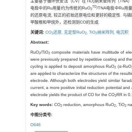
主要基于循环伏安法（CV）在TiO
纳米管阵列（TNA）
2
TD
电极中的Ru用量约为传统的RuO
/TNA电极中Ru用量
2
的还原电流, 较正的初始还原电位和更好的稳定性. 与
甲酸根和甲烷外，还检测到CO的生成.
关键词:
CO
还原,
无定型RuO
,
TiO
纳米阵列,
电沉积
2
2
2
Abstract:
RuO
/TiO
composite materials have multitude of elect
2
2
were previously prepared by repetitive coating and ther
cycling is applied to deposit amorphous RuO
(α-RuO
2
are applied to characterize the structures of the result
electrode. Although both electrodes yield similar farad
current, a more positive initial reduction potential and
electrode yields the product of CO for the CO
RR in 0.
2
Key words:
CO
reduction, amorphous RuO
, TiO
na
2
2
2
中图分类号:
O646