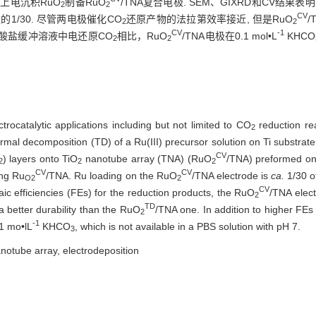
上电沉积RuO
制备RuO
/TNA复合电极. SEM、GIXRD和CV结果表
2
2
CV
的1/30. 尽管两电极催化CO
还原产物的法拉第效率接近, 但是RuO
/
2
2
CV
-1
磷酸盐缓冲溶液中电还原CO
相比，RuO
/TNA电极在0.1 mol•L
KHCO
2
2
rocatalytic applications including but not limited to CO
reduction re
2
mal decomposition (TD) of a Ru(III) precursor solution on Ti substrate.
CV
) layers onto TiO
nanotube array (TNA) (RuO
/TNA) preformed on
2
2
2
CV
CV
ing Ru
/TNA. Ru loading on the RuO
/TNA electrode is
ca.
1/30 o
O2
2
CV
aic efficiencies (FEs) for the reduction products, the RuO
/TNA elec
2
TD
 a better durability than the RuO
/TNA one. In addition to higher FE
2
-1
1 mo•lL
KHCO
, which is not available in a PBS solution with pH 7.
3
notube array, electrodeposition