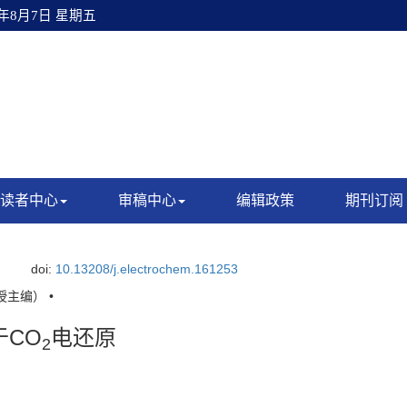
6年8月7日 星期五
读者中心
审稿中心
编辑政策
期刊订阅
doi:
10.13208/j.electrochem.161253
主编） •
于CO
电还原
2