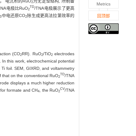
明， 电沉积的RuO
为无定型结构, 所制备
2
Metrics
TD
TNA电极比RuO
/TNA电极展示了更高
2
中电还原CO
除生成更高法拉第效率的
回顶部
3
2
action (CO
RR). RuO
/TiO
electrodes
2
2
2
 In this work, electrochemical potential
 Ti foil. SEM, GIXRD, and voltammetry
TD
f that on the conventional RuO
/TNA
2
trode displays a much higher reduction
CV
s for formate and CH
, the RuO
/TNA
4
2