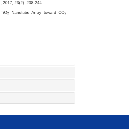
17, 23(2): 238-244.
 TiO
Nanotube Array toward CO
2
2