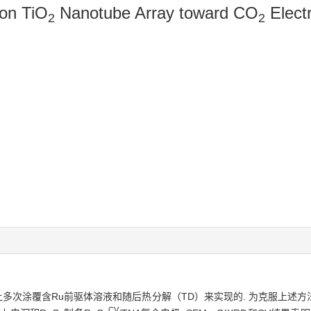
on TiO
Nanotube Array toward CO
Elect
2
2
体上多次涂覆含Ru前驱体溶液和随后热分解（TD）来实现的. 为克服上述方
CV