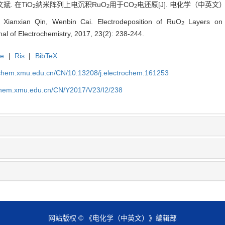
斌. 在TiO
纳米阵列上电沉积RuO
用于CO
电还原[J]. 电化学（中英文）, 20
2
2
2
 Xianxian Qin, Wenbin Cai. Electrodeposition of RuO
Layers on
2
rnal of Electrochemistry, 2017, 23(2): 238-244.
te
|
Ris
|
BibTeX
rochem.xmu.edu.cn/CN/10.13208/j.electrochem.161253
ochem.xmu.edu.cn/CN/Y2017/V23/I2/238
网站版权 © 《电化学（中英文）》编辑部