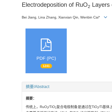
Electrodeposition of RuO
Layers 
2
Bei Jiang, Lina Zhang, Xianxian Qin, Wenbin Cai*
PDF (PC)
1241
摘要/Abstract
摘要：
传统上，RuO
/TiO
复合电极制备是通过在TiO
/Ti基
2
2
2