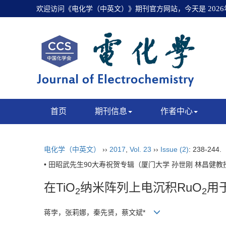
欢迎访问《电化学（中英文）》期刊官方网站，今天是
202
首页
期刊信息
作者中心
电化学（中英文）
››
2017
,
Vol. 23
››
Issue (2)
: 238-244.
• 田昭武先生90大寿祝贺专辑（厦门大学 孙世刚 林昌健教授
在TiO
纳米阵列上电沉积RuO
用
2
2
蒋孛，张莉娜，秦先贤，蔡文斌*