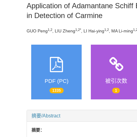
Application of Adamantane Schif
in Detection of Carmine
1,2
1,2*
1,2
1,
GUO Peng
, LIU Zheng
, LI Hai-ying
, MA Li-ming
PDF (PC)
被引次数
1335
1
摘要/Abstract
摘要：