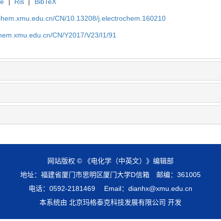
te
|
Ris
|
BibTeX
rochem.xmu.edu.cn/CN/10.13208/j.electrochem.160210
ochem.xmu.edu.cn/CN/Y2017/V23/I1/91
网站版权 © 《电化学（中英文）》编辑部
地址：福建省厦门市思明区厦门大学D信箱 邮编：361005
电话：0592-2181469 Email：dianhx@xmu.edu.cn
本系统由 北京玛格泰克科技发展有限公司 开发