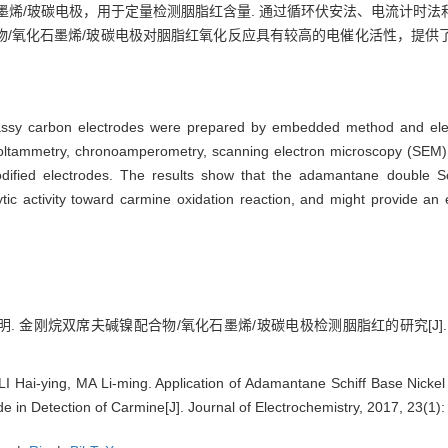
墨烯/玻碳电极，用于定量检测胭脂红含量. 通过循环伏安法、电流计时
物/氧化石墨烯/玻碳电极对胭脂红氧化反应具有较高的电催化活性，提供
lassy carbon electrodes were prepared by embedded method and ele
ic voltammetry, chronoamperometry, scanning electron microscopy (SE
odified electrodes. The results show that the adamantane double S
lytic activity toward carmine oxidation reaction, and might provide a
丽明. 金刚烷双席夫碱镍配合物/氧化石墨烯/玻碳电极检测胭脂红的研究[J]. 电化学（
I Hai-ying, MA Li-ming. Application of Adamantane Schiff Base Nick
e in Detection of Carmine[J]. Journal of Electrochemistry, 2017, 23(1)