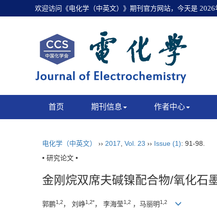
欢迎访问《电化学（中英文）》期刊官方网站，今天是
202
首页
期刊信息
作者中心
电化学（中英文）
››
2017
,
Vol. 23
››
Issue (1)
: 91-98.
• 研究论文 •
金刚烷双席夫碱镍配合物/氧化石
1,2
1,2*
1,2
1,2
郭鹏
， 刘峥
， 李海莹
，马丽明