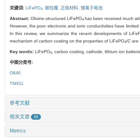
关键词:
LiFePO
,
碳包覆,
正极材料,
锂离子电池
4
Abstract:
Olivine-structured LiFePO
has been received much atten
4
However, the poor electronic and ionic conductivities have limited
In this review, we summarize the recent developments of LiFe
mechanism of carbon coating on the properties of LiFePO
/C are
4
Key words:
LiFePO
, carbon coating, cathode, lithium ion batteri
4
中图分类号:
O646
TM911
参考文献
相关文章
15
Metrics