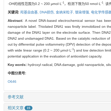
-1
-1
·OH的线性范围为0.2 ~ 200 μmol·L
，检测下限为50 nmol·L
. 
关键词:
羟基自由基,
DNA损伤,
金纳米粒子,
银染增强,
电化学传感
Abstract:
A novel DNA-based electrochemical sensor has been s
nanoparticle label. Thiolated DNA1 was firstly immobilized on 
damage of the DNA1 layer on the electrode surface. Then DNA2-f
DNA2 and undamaged DNA1. Based on the catalytic reduction of si
out by differential pulse voltammetry (DPV) detection of the depo
-1
with wide linear range (0.2 ~ 200 μmol·L
) and low detection limi
potential application in the evaluation of antioxidant capacity.
Key words:
hydroxyl radical, DNA damage, gold nanoparticle, si
中图分类号:
O646
参考文献
相关文章
15