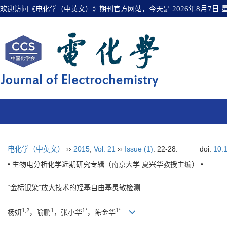
欢迎访问《电化学（中英文）》期刊官方网站，今天是
2026年8月7日
电化学（中英文）
››
2015
,
Vol. 21
››
Issue (1)
: 22-28.
doi:
10.
• 生物电分析化学近期研究专辑（南京大学 夏兴华教授主编） •
“金标银染”放大技术的羟基自由基灵敏检测
1,2
1
1*
1*
杨妍
，喻鹏
，张小华
，陈金华