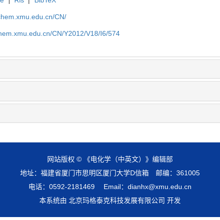
te
|
Ris
|
BibTeX
rochem.xmu.edu.cn/CN/
ochem.xmu.edu.cn/CN/Y2012/V18/I6/574
网站版权 © 《电化学（中英文）》编辑部
地址：福建省厦门市思明区厦门大学D信箱 邮编：361005
电话：0592-2181469 Email：dianhx@xmu.edu.cn
本系统由 北京玛格泰克科技发展有限公司 开发