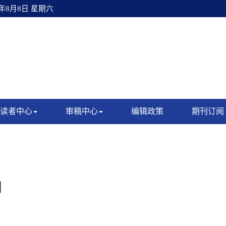
6年8月8日 星期六
读者中心
审稿中心
编辑政策
期刊订阅
引