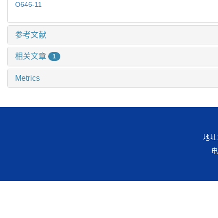
O646-11
参考文献
相关文章
1
Metrics
地址
电