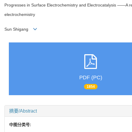
Progresses in Surface Electrochemistry and Electrocatalysis ——A rev
electrochemistry
Sun Shigang
PDF (PC)
1854
摘要/Abstract
中图分类号: