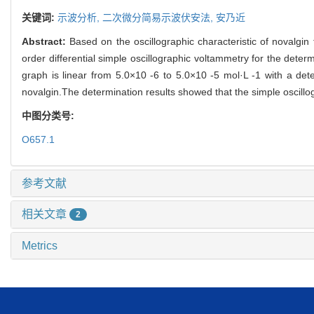
关键词:
示波分析,
二次微分简易示波伏安法,
安乃近
Abstract:
Based on the oscillographic characteristic of novalgi
order differential simple oscillographic voltammetry for the dete
graph is linear from 5.0×10 -6 to 5.0×10 -5 mol·L -1 with a dete
novalgin.The determination results showed that the simple oscil
中图分类号:
O657.1
参考文献
相关文章
2
Metrics