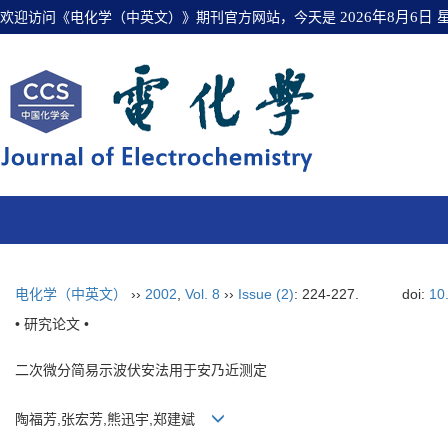
欢迎访问《电化学（中英文）》期刊官方网站，今天是
2026年8月6日
电化学（中英文）
››
2002
,
Vol. 8
››
Issue (2)
: 224-227.
doi:
10
• 研究论文 •
二次微分简易示波伏安法用于安乃近测定
陶福芳,张宏芳,熊迅宇,郑建斌