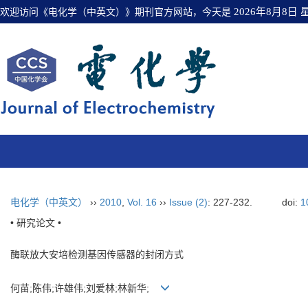
欢迎访问《电化学（中英文）》期刊官方网站，今天是
2026年8月8日
电化学（中英文）
››
2010
,
Vol. 16
››
Issue (2)
: 227-232.
doi:
1
• 研究论文 •
酶联放大安培检测基因传感器的封闭方式
何苗;陈伟;许雄伟;刘爱林;林新华;