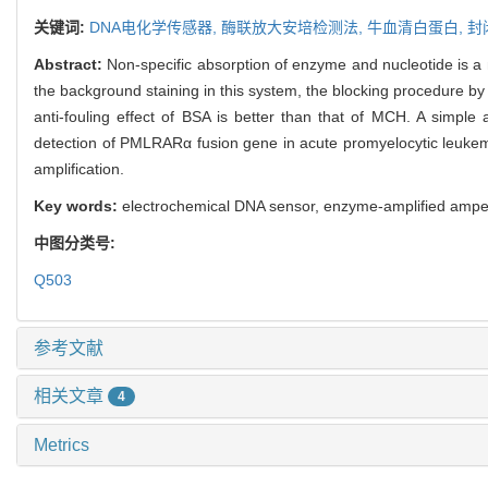
关键词:
DNA电化学传感器,
酶联放大安培检测法,
牛血清白蛋白,
封
Abstract:
Non-specific absorption of enzyme and nucleotide is a
the background staining in this system, the blocking procedure b
anti-fouling effect of BSA is better than that of MCH. A simple
detection of PMLRARα fusion gene in acute promyelocytic leukemia
amplification.
Key words:
electrochemical DNA sensor, enzyme-amplified amper
中图分类号:
Q503
参考文献
相关文章
4
Metrics