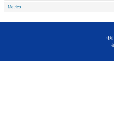
Metrics
地址
电