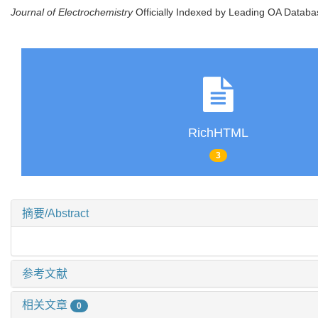
Journal of Electrochemistry
Officially Indexed by Leading OA Data
RichHTML
3
摘要/Abstract
参考文献
相关文章
0