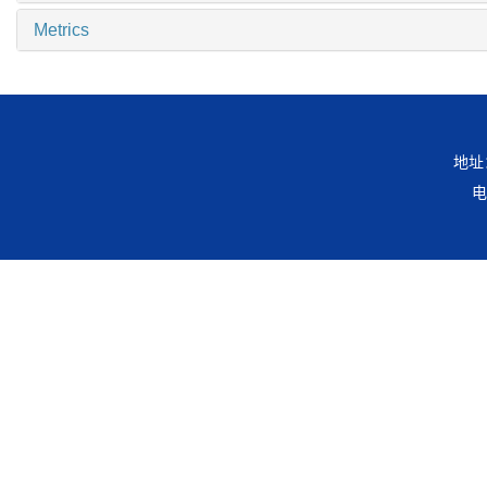
Metrics
地址
电