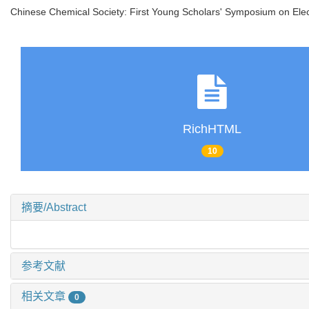
Chinese Chemical Society: First Young Scholars' Symposium on Elec
RichHTML
10
摘要/Abstract
参考文献
相关文章
0