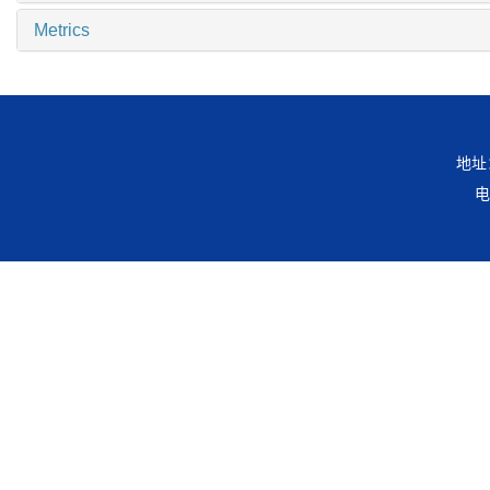
Metrics
地址
电