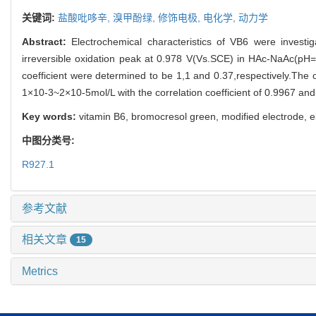
关键词:
盐酸吡哆辛,
溴甲酚绿,
修饰电极,
电化学,
动力学
Abstract:
Electrochemical characteristics of VB6 were inves
irreversible oxidation peak at 0.978 V(Vs.SCE) in HAc-NaAc(pH=4
coefficient were determined to be 1,1 and 0.37,respectively.The o
1×10-3~2×10-5mol/L with the correlation coefficient of 0.9967 an
Key words:
vitamin B6, bromocresol green, modified electrode, e
中图分类号:
R927.1
参考文献
相关文章
15
Metrics