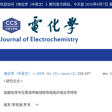
欢迎访问《电化学（中英文）》期刊官方网站，今天是
2026年8月7日
电化学（中英文）
››
2009
,
Vol. 15
››
Issue (2)
: 224-227.
doi:
1
• 研究论文 •
盐酸吡哆辛在聚溴甲酚绿修饰电极的电化学特性
姚军;李将渊;罗洋;