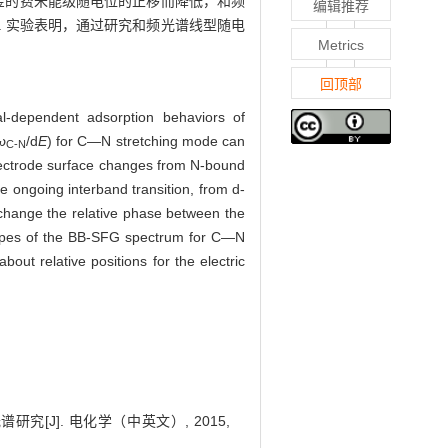
因为金的费米能级随电位的正移而降低，和频
编辑推荐
. 实验表明，通过研究和频光谱线型随电
Metrics
回顶部
l-dependent adsorption behaviors of
ω
/d
E
) for C—N stretching mode can
C-N
 electrode surface changes from N-bound
re ongoing interband transition, from d-
l change the relative phase between the
shapes of the BB-SFG spectrum for C—N
ut relative positions for the electric
究[J]. 电化学（中英文）, 2015,