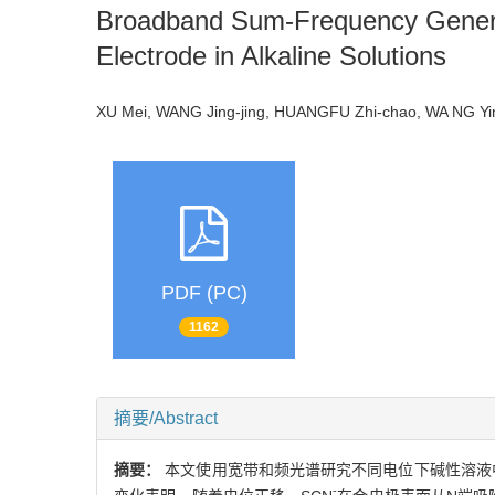
Broadband Sum-Frequency Generati
Electrode in Alkaline Solutions
XU Mei, WANG Jing-jing, HUANGFU Zhi-chao, WA NG Yi
PDF (PC)
1162
摘要/Abstract
摘要：
本文使用宽带和频光谱研究不同电位下碱性溶液
-