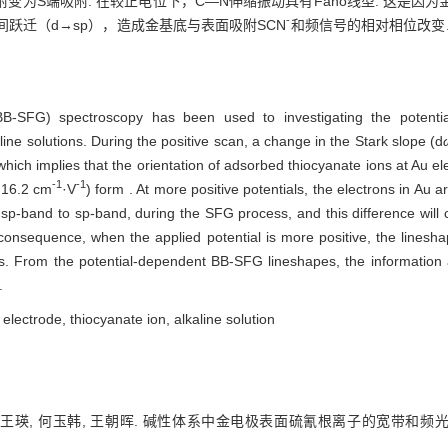
变为S端吸附. 在较正电位下，C—N伸缩振动具有Fano线型. 这是
-
间跃迁（d→sp），造成金基底与表面吸附SCN
和频信号的相对相位改变
-SFG) spectroscopy has been used to investigating the potentia
line solutions. During the positive scan, a change in the Stark slope (d
 which implies that the orientation of adsorbed thiocyanate ions at Au
-1
-1
 16.2 cm
·V
) form . At more positive potentials, the electrons in Au a
m sp-band to sp-band, during the SFG process, and this difference wil
consequence, when the applied potential is more positive, the line
 From the potential-dependent BB-SFG lineshapes, the information abo
.
ectrode, thiocyanate ion, alkaline solution
, 王瑛, 何玉韩, 王朝晖. 碱性体系中金电极表面硫氰根离子的宽带和频光谱研