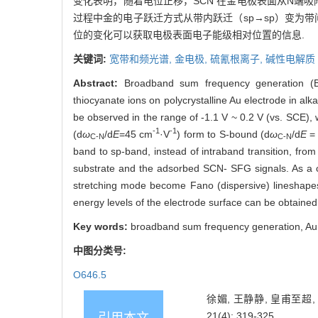
变化表明，随着电位正移，SCN
在金电极表面从N端吸附
过程中金的电子跃迁方式从带内跃迁（sp→sp）变为带
位的变化可以获取电极表面电子能级相对位置的信息.
关键词:
宽带和频光谱,
金电极,
硫氰根离子,
碱性电解质
Abstract:
Broadband sum frequency generation (BB
thiocyanate ions on polycrystalline Au electrode in alka
be observed in the range of -1.1 V ~ 0.2 V (vs. SCE),
-1
-1
(d
ω
/d
E
=45 cm
·V
) form to S-bound (d
ω
/d
E
=
C-N
C-N
band to sp-band, instead of intraband transition, fro
substrate and the adsorbed SCN- SFG signals. As a 
stretching mode become Fano (dispersive) lineshapes.
energy levels of the electrode surface can be obtained
Key words:
broadband sum frequency generation, Au el
中图分类号:
O646.5
徐媚, 王静静, 皇甫至超
21(4): 319-325.
引用本文