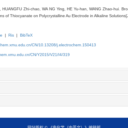
g, HUANGFU Zhi-chao, WA NG Ying, HE Yu-han, WANG Zhao-hui. Br
ns of Thiocyanate on Polycrystalline Au Electrode in Alkaline Solutions[
te
|
Ris
|
BibTeX
rochem.xmu.edu.cn/CN/10.13208/j.electrochem.150413
ochem.xmu.edu.cn/CN/Y2015/V21/I4/319
网站版权 © 《电化学（中英文）》编辑部